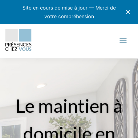
Site en cours de mise à jour — Merci de
votre compréhension
Le maintien à
domicile en