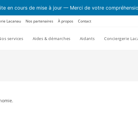
ite en cours de mise à jour — Merci de votre compréhensi
erie Lacanau
Nos partenaires
À propos
Contact
Nos services
Aides & démarches
Aidants
Conciergerie La
inomie.