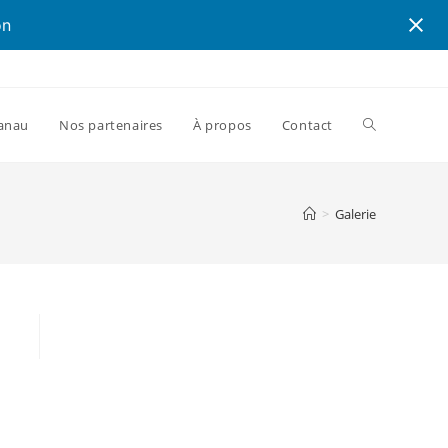
on
canau
Nos partenaires
À propos
Contact
>
Galerie