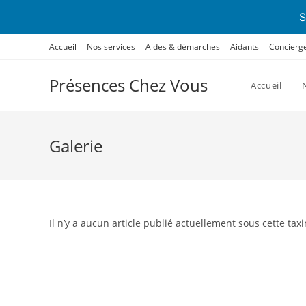
S
Skip
Accueil
Nos services
Aides & démarches
Aidants
Concierg
to
content
Présences Chez Vous
Accueil
Galerie
Il n’y a aucun article publié actuellement sous cette tax