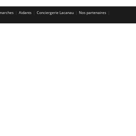
émarches
Aidants
Conciergerie Lacanau
Nos partenaires